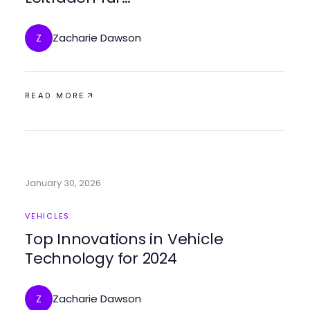
Fahrzeuginspektionen im Jahr
2026
Zacharie Dawson
Z
READ MORE
January 30, 2026
VEHICLES
Top Innovations in Vehicle
Technology for 2024
Zacharie Dawson
Z