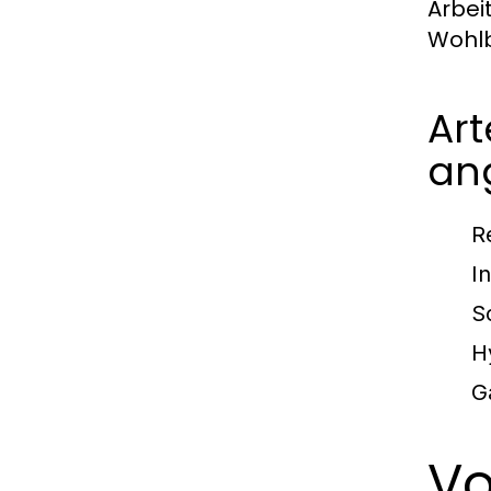
Arbei
Wohlb
Art
an
R
I
S
H
G
Vo