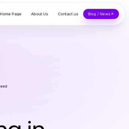
Home Page
About Us
Contact us
Blog / News
Reed