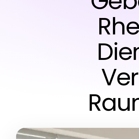
Geb
Rhe
Die
Ver
Raum