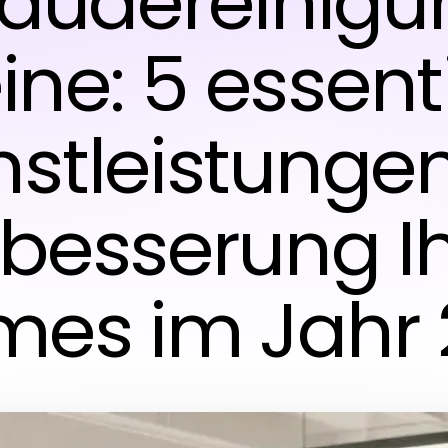
äudereinigun
ine: 5 essenti
nstleistungen
besserung I
es im Jahr