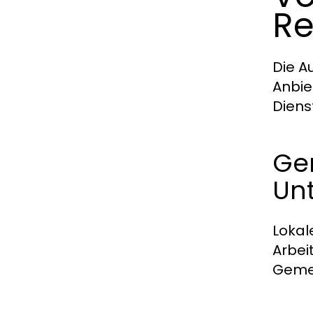
Re
Die A
Anbie
Diens
Ge
Un
Lokal
Arbei
Gemei