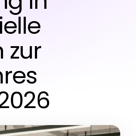
g in
elle
 zur
hres
 2026