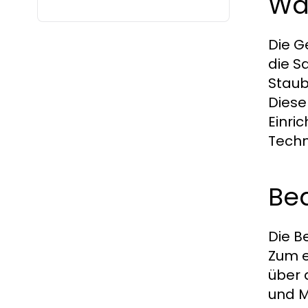
Wa
Die G
die S
Staub
Diese
Einri
Techn
Bed
Die B
Zum e
über 
und M