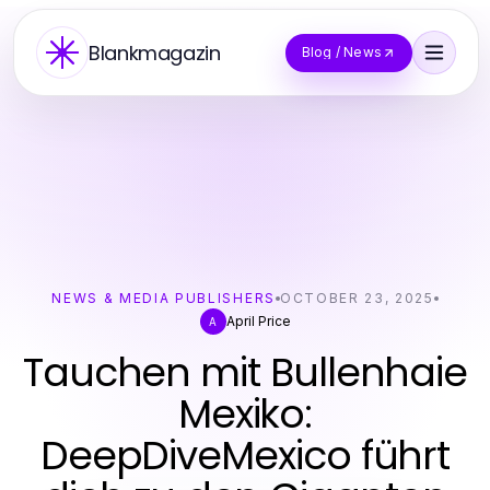
Blankmagazin
Blog / News
NEWS & MEDIA PUBLISHERS
OCTOBER 23, 2025
April Price
A
Tauchen mit Bullenhaie
Mexiko:
DeepDiveMexico führt