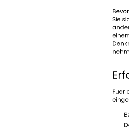
Bevor
Sie s
ander
einem
Denkm
nehme
Erf
Fuer 
einge
B
D