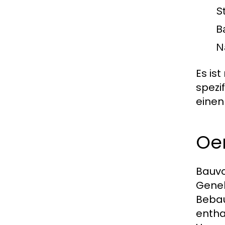
S
B
N
Es is
spezi
einen
Oe
Bauvo
Geneh
Bebau
entha