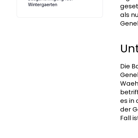
Wintergaerten
geset
als n
Geneh
Un
Die B
Geneh
Waehr
betri
es in
der G
Fall is