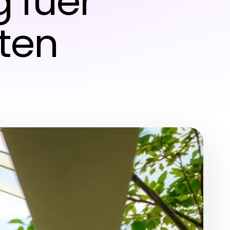
 fuer
rten