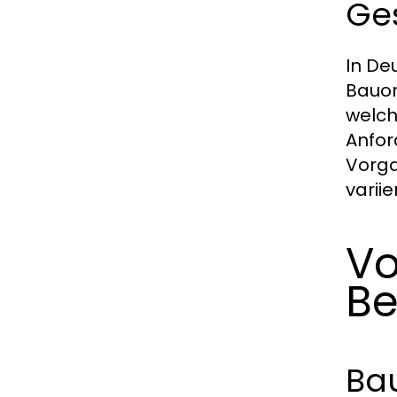
Ge
In De
Bauor
welch
Anfor
Vorga
varii
Vo
Be
Ba