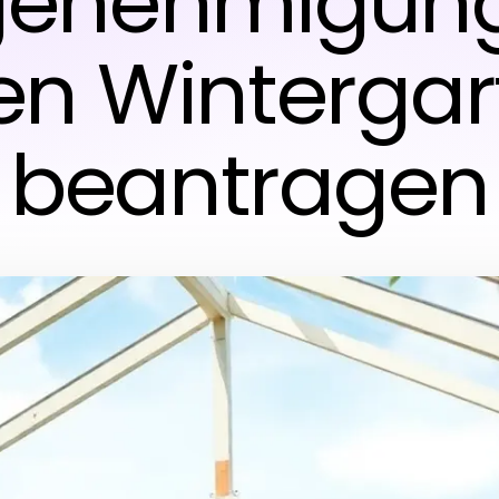
enehmigung
en Winterga
beantragen