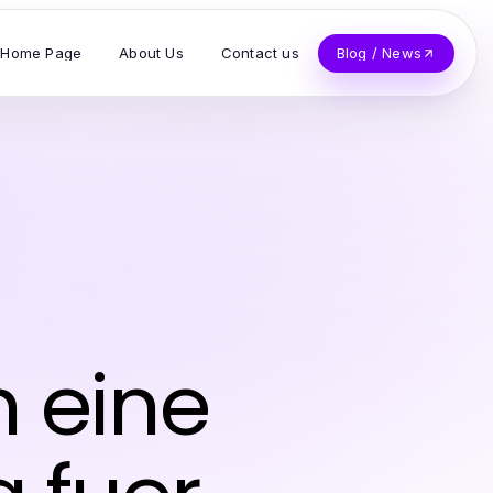
Home Page
About Us
Contact us
Blog / News
h eine