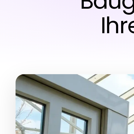
Baug
Ihr